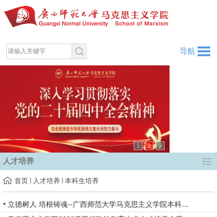
导航
1
2
3
人才培养
首页
人才培养
本科生培养
立德树人 培根铸魂--广西师范大学马克思主义学院本科招生宣传片