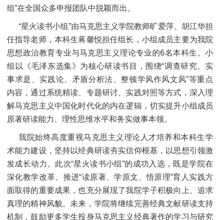
组”在全国众多申报团队中脱颖而出。
“星火读书小组”由马克思主义学院教师旷爱萍、胡江华担
任指导老师，本科生蒋馨悦担任组长，小组成员主要为我院
思想政治教育专业与马克思主义理论专业的6名本科生。小
组以《毛泽东选集》为核心研读书目，围绕“调查研究、实
事求是、实践论、矛盾分析法、整顿学风作风文风”等重点
内容，通过系统精读、专题研讨、实践对照等方式，深入理
解马克思主义中国化时代化的内在逻辑，切实提升小组成员
原著研读能力、理性思维水平和务实做事本领。
我院始终高度重视马克思主义理论人才培养和本科生学
术能力建设，坚持以经典研读夯实信仰根基，以思想引领激
发成长动力。此次“星火读书小组”的成功入选，既是学院在
深化教学改革、推进“读原著、学原文、悟原理”育人实践方
面取得的重要成果，也充分展现了我院学子积极向上、追求
真理的精神风貌。未来，学院将继续完善经典文献研读支持
机制，鼓励更多学生投身马克思主义经典著作的学习与研究