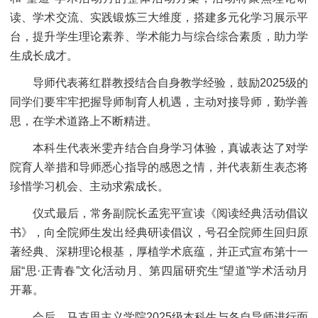
读、学术交流、实践锻炼三大维度，搭建多元化学习展示平
台，提升学生理论素养、学术能力与综合综合素质，助力学
生成长成才。
导师代表蒋红群教授结合自身教学经验，鼓励2025级的
同学们要牢牢把握导师制育人机遇，主动对接导师，勤学善
思，在学术道路上不断精进。
本科生代表米雯卉结合自身学习体验，真诚表达了对学
院育人举措和导师悉心指导的感恩之情，并代表新生表态将
珍惜学习机会、主动求索成长。
仪式最后，常务副院长孟宪平宣读《阅读经典活动倡议
书》，向全院师生发出经典研读倡议，号召全院师生回归原
著经典、深耕理论根基，厚植学术底蕴，并正式宣布第十一
届“思·正青春”文化活动月、第四届研究生“望道”学术活动月
开幕。
会后，马克思主义学院2025级本科生与各自导师进行面