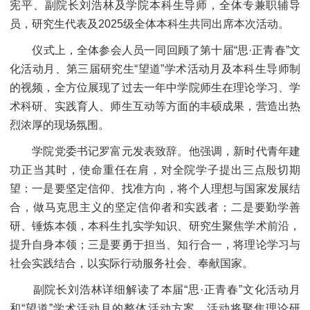
宪平、副院长刘浩林及学院本科生导师，全体专兼职辅导
员，研究生代表及2025级全体本科生共同出席本次活动。
仪式上，全体参会人员一同回顾了第十届“思·正青春”文
化活动月、第三届研究生“望道”学术活动月及本科生导师制
的视频，全方位展现了过去一年中学院师生在理论学习、学
术科研、实践育人、师生互动等方面的丰硕成果，营造出热
烈浓厚的现场氛围。
学院党委书记罗富元发表致辞。他强调，新时代青年建
功正当其时，使命重任在肩，对全院学子提出三点殷切期
望：一是要坚定信仰、找准方向，将个人理想与国家发展结
合，做马克思主义的坚定信仰者和实践者；二是要勤学善
研、锤炼本领，本科生扎实学知识、研究生聚焦学术前沿，
提升自身本领；三是要勇于担当、知行合一，将理论学习与
社会实践结合，以实际行动服务社会、奉献国家。
副院长刘浩林详细解读了本届“思·正青春”文化活动月
和“望道”学术活动月的整体活动方案，活动将聚焦理论研