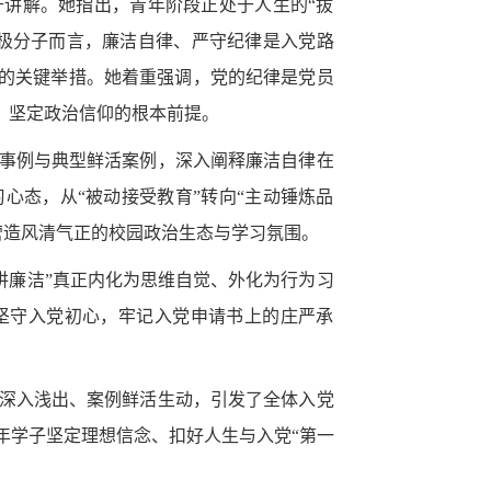
讲解。她指出，青年阶段正处于人生的“拔
极分子而言，廉洁自律、严守纪律是入党路
基的关键举措。她着重强调，党的纪律是党员
命、坚定政治信仰的根本前提。
事例与典型鲜活案例，深入阐释廉洁自律在
心态，从“被动接受教育”转向“主动锤炼品
营造风清气正的校园政治生态与学习氛围。
讲廉洁”真正内化为思维自觉、外化为行为习
坚守入党初心，牢记入党申请书上的庄严承
深入浅出、案例鲜活生动，引发了全体入党
年学子坚定理想信念、扣好人生与入党“第一