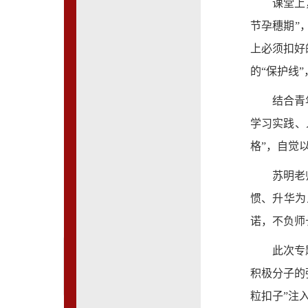
课堂上
节孕穗期”
上必须扣好
的“保护线
结合青
学习实践、
格”，自觉
苏明老
惯、升华为
诺，不负师
此次专
积极分子的
粒扣子”注