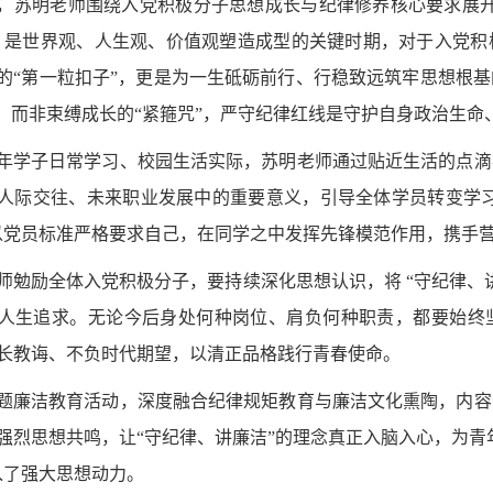
，苏明老师围绕入党积极分子思想成长与纪律修养核心要求展开
，是世界观、人生观、价值观塑造成型的关键时期，对于入党积
的“第一粒扣子”，更是为一生砥砺前行、行稳致远筑牢思想根
”，而非束缚成长的“紧箍咒”，严守纪律红线是守护自身政治生
年学子日常学习、校园生活实际，苏明老师通过贴近生活的点滴
人际交往、未来职业发展中的重要意义，引导全体学员转变学习
以党员标准严格要求自己，在同学之中发挥先锋模范作用，携手
师勉励全体入党积极分子，要持续深化思想认识，将 “守纪律、
人生追求。无论今后身处何种岗位、肩负何种职责，都要始终
长教诲、不负时代期望，以清正品格践行青春使命。
题廉洁教育活动，深度融合纪律规矩教育与廉洁文化熏陶，内容
强烈思想共鸣，让“守纪律、讲廉洁”的理念真正入脑入心，为青
入了强大思想动力。