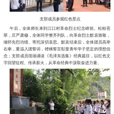
支部成员参观红色景点
午后，全体师生来到江口村革命烈士纪念碑前。松柏苍
翠，庄严肃穆，全体同学整齐列队，向革命烈士默哀致敬，
缅怀先烈功绩、寄托深切哀思。默哀结束后，全体团员高举
右拳，重温入团誓词，铿锵誓言彰显青年学子坚定的理想信
念；支部成员现场诵读《毛泽东选集》经典篇目，以红色文
字回望征程、传承薪火，从革命经典中汲取奋进力量。