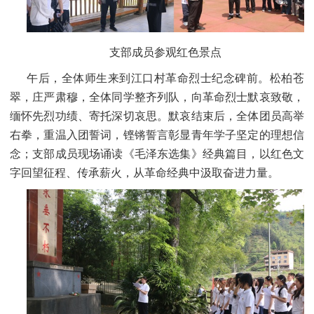
支部成员参观红色景点
午后，全体师生来到江口村革命烈士纪念碑前。松柏苍
翠，庄严肃穆，全体同学整齐列队，向革命烈士默哀致敬，
缅怀先烈功绩、寄托深切哀思。默哀结束后，全体团员高举
右拳，重温入团誓词，铿锵誓言彰显青年学子坚定的理想信
念；支部成员现场诵读《毛泽东选集》经典篇目，以红色文
字回望征程、传承薪火，从革命经典中汲取奋进力量。