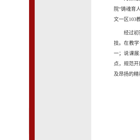
院“铸魂育
文一区10
经过初
技。在教学
一；说课展
点，规范开
及昂扬的精