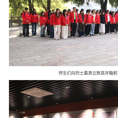
师生们向烈士墓肃立默哀并鞠躬