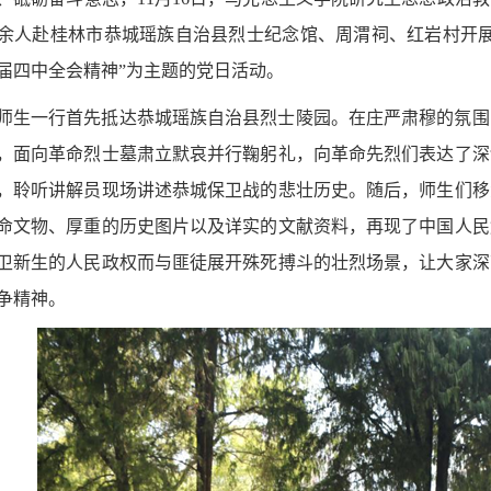
0余人赴桂林市恭城瑶族自治县烈士纪念馆、周渭祠、红岩村开
届四中全会精神”为主题的党日活动。
师生一行首先抵达恭城瑶族自治县烈士陵园。在庄严肃穆的氛围
，面向革命烈士墓肃立默哀并行鞠躬礼，向革命先烈们表达了深
，聆听讲解员现场讲述恭城保卫战的悲壮历史。随后，师生们移
命文物、厚重的历史图片以及详实的文献资料，再现了中国人民
卫新生的人民政权而与匪徒展开殊死搏斗的壮烈场景，让大家深
争精神。