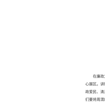
在廉政
心展区。讲
政爱民、清
们要将周渭