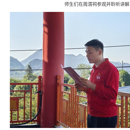
师生们在周渭祠参观并聆听讲解