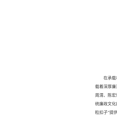
在承载
载着深厚廉
周渭、陈宏
统廉政文化
粒扣子”提