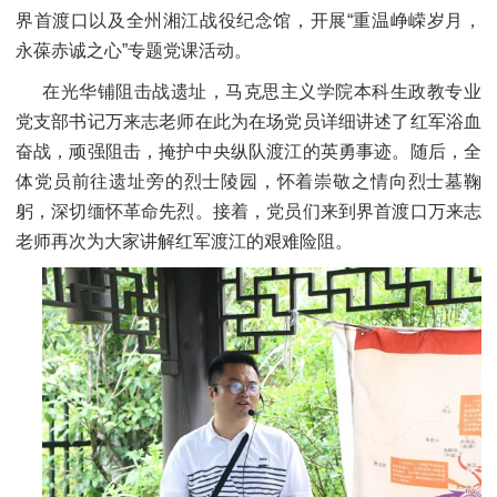
界首渡口以及全州湘江战役纪念馆，开展“重温峥嵘岁月，
永葆赤诚之心”专题党课活动。
在光华铺阻击战遗址，马克思主义学院本科生政教专业
党支部书记万来志老师在此为在场党员详细讲述了红军浴血
奋战，顽强阻击，掩护中央纵队渡江的英勇事迹。随后，全
体党员前往遗址旁的烈士陵园，怀着崇敬之情向烈士墓鞠
躬，深切缅怀革命先烈。接着，党员们来到界首渡口万来志
老师再次为大家讲解红军渡江的艰难险阻。