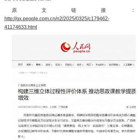
原文链接：
http://gx.people.com.cn/n2/2025/0325/c179462-
41174633.html