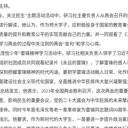
主持。
会，关注民生”主题活动活动中，研习社主要负责人从两会召开
进行解读，她认为，作为师大学子，应积极投身于国家的教育事业
质量的提升和教育公平的实现贡献自己的力量。并一同观看了《习
学习两会的过程中关注到的两会“金句”和学习心得。
华正茂恰少年”雷锋精神学习活动中，研习社相关负责人领学了习
组织社团成员共同观看纪录片《永远的雷锋》，了解雷锋的感人
深刻把握雷锋精神的时代内涵，要把学雷锋活动融入日常、化作
面建设社会主义现代化国家、全面推进中华民族伟大复兴凝聚强
总结发言，他表示，2023年全国两会胜利召开，这次两会的重
意、影响民生的重要会议，党的二十大盛会为中华民族的未来擘
使命。同时今年是毛泽东等老一辈革命家为雷锋同志题词60周
指示。他要求，作为新时代的大学生，一是要进一步提升政治素