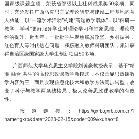
国家级课题立项，荣获省部级以上社科成果奖50余项。同
时，充分发挥广西马克思主义理论研究与建设工程基地的育
人功能，以“一流学术活动”构建“高端教学载体”，以“科研—
教学—学科”更好服务学生对理论学习和抽象思维、理论思
维的提升。近五年，一批批学生聚焦脱贫攻坚、乡村振兴，
红色育人等时代热点问题，积极融入教师科研团队，累计获
得自治区级国家级大学生创新项目50多项。
广西师范大学马克思主义学院刘琼豪教授表示，基于“精
准·融合·共生”的高校思政课教学新模式，不仅凸显思政课教
学内容为王，而且实现信息化技术和教学方法同步转型，改
变了科研与教学两条线格局，极大改善思政课教学的有效
性。
报道链接：
https://gxrb.gxrb.com.cn/?
name=gxrb&date=2023-02-15&code=009&xuhao=8