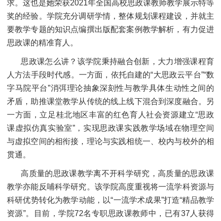
求。这也是她荣获2021年全国高校思政课教师教学展示特等
奖的经验。学院充分调研学情，整体规划课程建设，并就主
要教学专题的知识点编撰出版配套案例教学解析，有力促进
思政课的精准育人。
思政课怎么讲？该学院秉持融合创新，大力增强课程育
人方法手段时代感。一方面，依托自建的“大思政云平台”“数
字马院平台”消弭理论抽象深刻性与教学具体生动性之间的
矛盾，助推课堂教学从传统的线上线下混合到深度融合。另
一方面，立足桂北地区丰富的红色育人社会资源建立“思政
课虚拟仿真实验室”，实现思政课实践教学场域在物理空间
与虚拟空间的相衔接，理论与实践相统一、校内与校外的相
贯通。
高质量的思政课教学离不开科学研究，高质量的思政课
教学亦能反哺科学研究。该学院高度重视将一流学科资源与
科研优势转化为教学动能，以“一流学术成果”打造“精品教学
资源”。目前，学院72名专职思政课教师中，已有37人获得