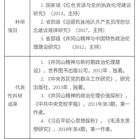
1.
国家级
《
红色资源与党的执政伦理建设
研究
》（
2013
，主持
）
科研
2.
省部级
《
边疆民族地区共产党员理想信
项目
念建设规律研究
》
（
2017
，主持
）
3.
省部级《井冈山精神与中国特色政治伦
理建设研究》 （
2012
，主持）
1. 《
井冈山精神与新时期政治伦理建
设
》，
世界图书出版公司
，
2012
年
，
独著。
2. 《
中央苏区党的群众工作研究
》，
研究
代表
出版社
，
2013
年
，
独著。
性科研
3. 《
井冈山精神的政治伦理价值探析
》，
成果
《
中共中央党校学报
》，
2011
年第
3
期，第一
作者
。
4. 《
习近平初心思想探析
》，《
毛泽东思
想研究
》，
2018
年第
4
期，第一作者
。