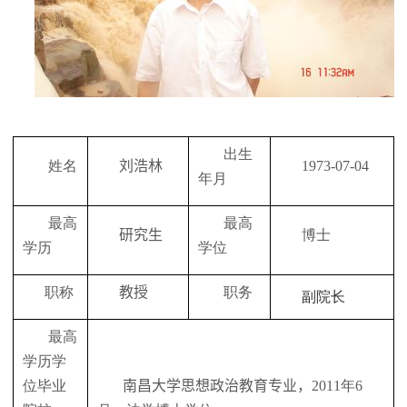
出生
姓名
刘浩林
19
73
-0
7
-0
4
年月
最高
最高
研究生
博士
学历
学位
职称
教授
职务
副院长
最高
学历学
位毕业
南昌
大学
思想政治教育
专业，
20
11
年
6