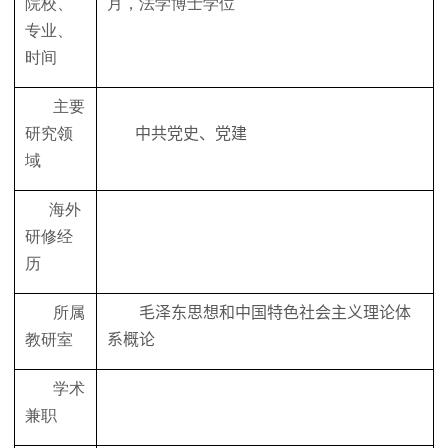
院校、
月，法学博士学位
专业、
时间
主要
研究领
中共党史、党建
域
海外
研修经
历
所属
毛泽东思想和中国特色社会主义理论体
教研室
系概论
学术
兼职