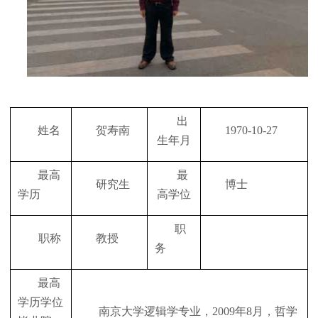
出
姓名
贺寿南
1970-10-27
生年月
最高
最
研究生
博士
学历
高学位
职
职称
教授
务
最高
学历学位
南京大学逻辑学专业，
2009
年
8
月，哲学