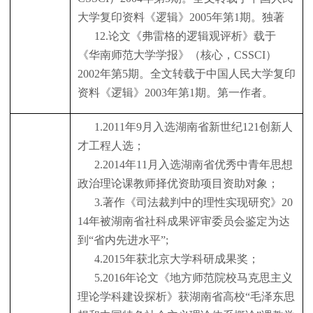
大学复印资料《逻辑》
2005
年第
1
期。独著
12.
论文《弗雷格的逻辑观评析》载于
《华南师范大学学报》（核心，
CSSCI
）
2002
年第
5
期。全文转载于中国人民大学复印
资料《逻辑》
2003
年第
1
期。第一作者。
1.2011
年
9
月入选湖南省新世纪
121
创新人
才工程人选；
2.2014
年
11
月入选湖南省优秀中青年思想
政治理论课教师择优资助项目资助对象；
3.
著作《司法裁判中的理性实现研究》
20
14
年被湖南省社科成果评审委员会鉴定为达
到“省内先进水平”
;
4.2015
年获北京大学科研成果奖；
5.2016
年论文《地方师范院校马克思主义
理论学科建设探析》获湖南省高校“毛泽东思