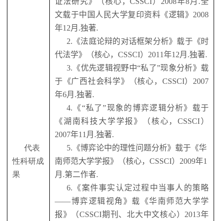
证法研究》（核心，
CSSCI
）
2008
年
8
月
.
全
文载于中国人民大学复印资料《逻辑》
2008
年
12
月
.
独著
.
2.
《法庭论辩的对话框架分析》载于《时
代法学》（核心，
CSSCI
）
2011
年
12
月
.
独著
.
3.
《优先逻辑视野中“私了”现象分析》载
于《广西社会科学》（核心，
CSSCI
）
2007
年
6
月
.
独著
.
4.
《“私了”现象的博弈逻辑分析》载于
《湖南科技大学学报》（核心，
CSSCI
）
2007
年
11
月
.
独著
.
代表
5.
《博弈论中的理性问题分析》载于《华
性科研成
南师范大学学报》（核心，
CSSCI
）
2009
年
1
果
月
.
第二作者
.
6.
《案件事实认定过程中当事人的策略
——博弈逻辑视角》载《华南师范大学学
报》（
CSSCI
期刊、北大中文核心）
2013
年