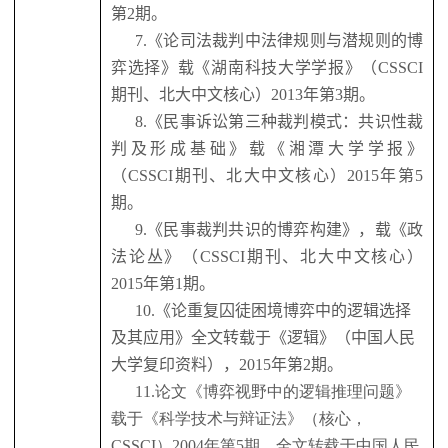
第
2
期。
7.
《论司法裁判中法律规则与潜规则的博
弈选择》载《湖南科技大学学报》（
CSSCI
期刊、北大中文核心）
2013
年第
3
期。
8.
《民事诉讼第三种裁判模式：共识性裁
判及形成基础》载《湘潭大学学报》
（
CSSCI
期刊、北大中文核心）
2015
年第
5
期。
9.
《民事裁判共识的博弈构建》，载《政
法论丛》（
CSSCI
期刊、北大中文核心）
2015
年第
1
期。
10.
《论重复囚徒困境博弈中的逻辑选择
及其应用》全文转载于《逻辑》（中国人民
大学复印资料），
2015
年第
2
期。
11.
论文《博弈视野中的逻辑推理问题》
载于《科学技术与辩证法》（核心，
CSSCI
）
2004
年第
5
期。全文转载于中国人民