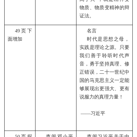
物质、物质变精神的辩
证法。
49
页下
名言
面增加
时代是思想之母，
实践是理论之源。只要
我们善于聆听时代声
音，勇于坚持真理、修
正错误，二十一世纪中
国的马克思主义一定能
够展现出更强大、更有
说服力的真理力量！
——
习近平
50
页探
查阅邓小平
查阅习近平关于中