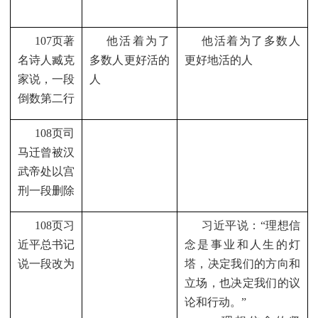
107
页著
他活着为了
他活着为了多数人
名诗人臧克
多数人更好活的
更好地活的人
家说，一段
人
倒数第二行
108
页司
马迁曾被汉
武帝处以宫
刑一段删除
108
页习
习近平说：“理想信
近平总书记
念是事业和人生的灯
说一段改为
塔，决定我们的方向和
立场，也决定我们的议
论和行动。”