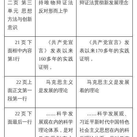
二页 第三
持唯物辩证法
辩证法贯彻新发展理念
单元 思想
反对形而上学
方法与创新
意识
21
页下
《共产党宣
《共产党宣言》发
面框中内容
言》发表以来
表以来
170
多年的实践
第
1
行
160
多年的实践
证明，
证明，
22
页上
马克思主义
马克思主义是发展
面正文第一
是发展的理论
着的理论
段第一行
22
页下
……
科学发
……
科学发展观、
面最后一行
展观在内的科学
习近平新时代中国特色
理论体系，是对
社会主义思想在内的科