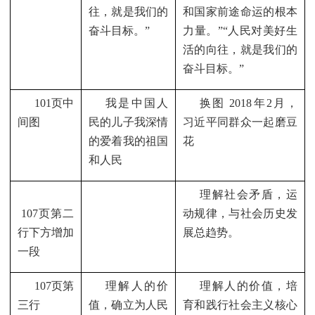
往，就是我们的
和国家前途命运的根本
奋斗目标。”
力量。”“人民对美好生
活的向往，就是我们的
奋斗目标。”
101
页中
我是中国人
换图
2018
年
2
月，
间图
民的儿子我深情
习近平同群众一起磨豆
的爱着我的祖国
花
和人民
理解社会矛盾，运
107
页第二
动规律，与社会历史发
行下方增加
展总趋势。
一段
107
页第
理解人的价
理解人的价值，培
三行
值，确立为人民
育和践行社会主义核心