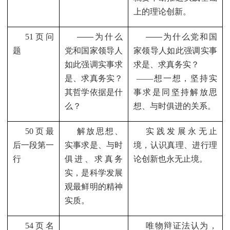
上的理论创新。
51
页问
——
为什么
——
为什么党和国
题
党和国家领导人
家领导人如此强调实事
如此强调实事求
求是、求真务实？
是、求真务实？
——
想一想，坚持实
其哲学依据是什
事求是同坚持解放思
么？
想、与时俱进的关系。
50
页最
解放思想、
实践发展永无止
后一段第一
实事求是、与时
境，认识真理、进行理
行
俱进、求真务
论创新也永无止境。
实，是科学发展
观最鲜明的精神
实质。
54
页名
唯物辩证法认为，