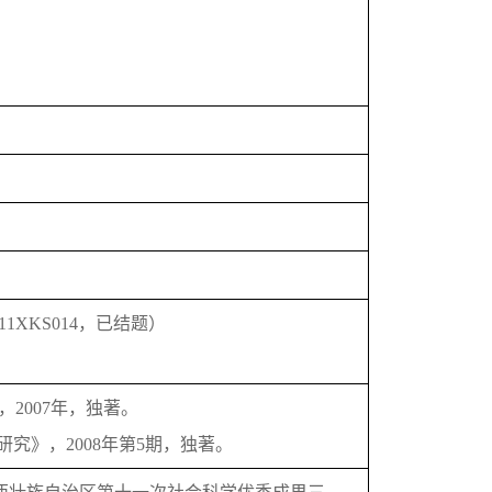
11XKS014
，已结题
）
，
2007
年
，
独著。
研究
》，
20
0
8
年第
5
期，
独著。