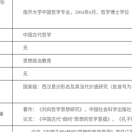
毕
、
南开
大学中国
哲学
专业，
200
4
年
6
月，
哲
学博士学位
中国古代哲学
无
思想政治教育
无
国家级
：西汉意识形态及其当代价值研究（批准号为
著作：《
刘向哲学思想研究
》，
中国社会科学
出版社
果
论文：《
中国古代“趋时”思想的哲学意蕴
》，《
孔子