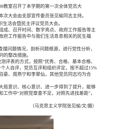
区608教室召开了本学期的第一次全体党员大
本次大会由支部宣传委员张见瑜同志主持。
组织生活会暨民主评议党员大会。
组成、召开时间、数字亮点、政府工作报告等主
院政府工作报告中与我们生活息息相关的民生福
，查摆问题情况，剖析问题根源，进行党性分析，
列的整改措施。
放测评表的方式，按照
“优秀、合格、基本合格、
个人自评，党员互评和组织评定，按不超过15%
伯豪、周燕宁和李翠仙，其他党员同志均为合
大局意识、核心意识、进一步得到了提升，能够
和工作中
“对照党章查不足，对照先进找差距”，
（马克思主义学院
张见瑜
/文/摄）