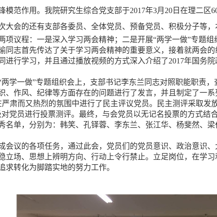
锋模范作用
。我院研究生综合党支部于
2017年3月20日在理二
次大会的还有支部各委员、全体党员、预备党员、积极分子等，
两项议程：一是深入学习
两会精神；二是开展“两学一做”专题
瑜同志首先传达了关于学习
两会精神的重要意义，接着就两会的
同进行学习，并且通过播放视频的方式深入介绍了2017年国务
“两学一做”专题组织会上，支部书记李东兰同志对照职能职责
织、作风、纪律等方面存在的问题进行了发言，并且制定了一系
严肃而又热烈的氛围中进行了民主评议党员。民主测评采取发
级对党员进行投票测评。最终，与会党员以无记名投票的方式结合
秀名单，分别为：韩笑、孔铎蓉、李东兰、张江华、杨斐然、梁
成会议的各项任务，通过此会，党员们的党员意识、政治意识、
稳立场、思想上辨明方向、行动上令行禁止。立足岗位，在学习
追求转化为脚踏实地的努力工作。